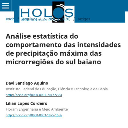
Início
/
Arquivos
/
v. 20 n. 3 (2020)
/
Artigos
Análise estatística do
comportamento das intensidades
de precipitação máxima das
microrregiões do sul baiano
Davi Santiago Aquino
Instituto Federal de Educação, Ciência e Tecnologia da Bahia
http://orcid.org/0000-0001-7047-5384
Lilian Lopes Cordeiro
Floram Engenharia e Meio Ambiente
http://orcid.org/0000-0003-1975-1536