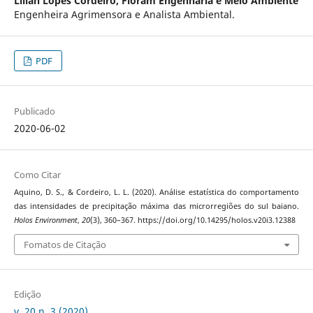
Lilian Lopes Cordeiro,
Floram Engenharia e Meio Ambiente
Engenheira Agrimensora e Analista Ambiental.
PDF
Publicado
2020-06-02
Como Citar
Aquino, D. S., & Cordeiro, L. L. (2020). Análise estatística do comportamento
das intensidades de precipitação máxima das microrregiões do sul baiano.
Holos Environment
,
20
(3), 360–367. https://doi.org/10.14295/holos.v20i3.12388
Fomatos de Citação
Edição
v. 20 n. 3 (2020)