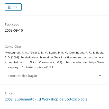
PDF
Publicado
2008-09-10
Como Citar
Montagnolli, R. N., Teixeira, M. V., Lopes, P. R. M., Domingues, R. F., & Bidoia,
E. D. (2008). Persistência ambiental de óleos lubrificantes automotivos mineral
e semi-sintético.
Holos Environment
,
8
(2). Recuperado de https://cea-
unesp.org.br/holos/article/view/1521
Fomatos de Citação
Edição
2008: Suplemento - III Workshop de Ecotoxicologia