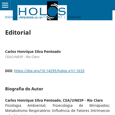
Início
/
Arquivos
/
v. 1 n. 1 (2001)
/
Editorial
Editorial
Carlos Henrique Silva Penteado
CEA/UNESP - Rio Claro
DOI:
https://doi.org/10.14295/holos.v1i1.1633
Biografia do Autor
Carlos Henrique Silva Penteado,
CEA/UNESP - Rio Claro
Fisiologia Ambiental; Fisiecologia de Miriápodos;
Metabolismo Respiratório: Influência de Fatores Intrínsecos