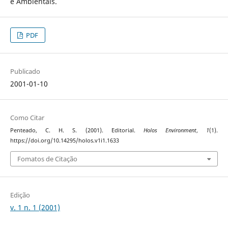
e Ambientais.
PDF
Publicado
2001-01-10
Como Citar
Penteado, C. H. S. (2001). Editorial.
Holos Environment
,
1
(1).
https://doi.org/10.14295/holos.v1i1.1633
Fomatos de Citação
Edição
v. 1 n. 1 (2001)