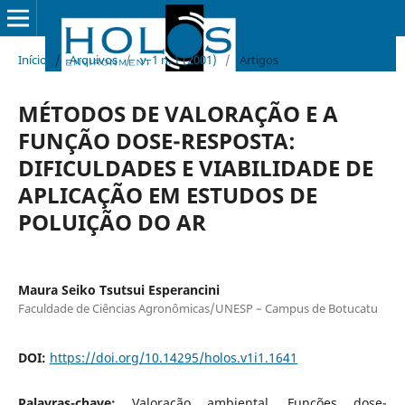
Início
/
Arquivos
/
v. 1 n. 1 (2001)
/
Artigos
MÉTODOS DE VALORAÇÃO E A
FUNÇÃO DOSE-RESPOSTA:
DIFICULDADES E VIABILIDADE DE
APLICAÇÃO EM ESTUDOS DE
POLUIÇÃO DO AR
Maura Seiko Tsutsui Esperancini
Faculdade de Ciências Agronômicas/UNESP – Campus de Botucatu
DOI:
https://doi.org/10.14295/holos.v1i1.1641
Palavras-chave:
Valoração ambiental, Funções dose-