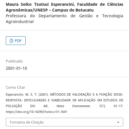
Maura Seiko Tsutsui Esperancini,
Faculdade de Ciências
Agronômicas/UNESP – Campus de Botucatu
Professora do Departamento de Gestão e Tecnologia
Agroindustrial
PDF
Publicado
2001-01-10
Como Citar
Esperancini, M. S. T. (2001). MÉTODOS DE VALORAÇÃO E A FUNÇÃO DOSE-
RESPOSTA: DIFICULDADES E VIABILIDADE DE APLICAÇÃO EM ESTUDOS DE
POLUIÇÃO DO AR.
Holos Environment
,
1
(1), 01–17.
https://doi.org/10.14295/holos.v1i1.1641
Fomatos de Citação