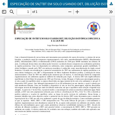
ESPECIAÇÃO DE SN/TBT EM SOLO USANDO DET, DILUIÇÃO ISOTÓPICA ESPECIFICA E LC-ICP-MS