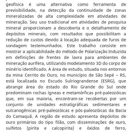
geofísica é uma alternativa como ferramenta de
previsibilidade, na detecção da continuidade de zonas
mineralizadas de alta complexidade em atividades de
mineração. Seu uso tradicional em atividades de pesquisa
mineral proporcionam a descoberta e o detalhamento de
depósitos minerais, com resultados que possibilitam a
redução de custos devido à locação adequada de furos de
sondagem testemunhados. Este trabalho consiste em
mostrar a aplicabilidade do método de Polarização Induzida
em definições de frentes de lavra para ambientes de
mineração aurífera, utilizando modelamento 3D do corpo de
minério identificado. A área de estudo, situada nos entornos
da mina Cerrito do Ouro, no município de São Sepé – RS,
está localizada no Escudo Sulriograndense (ESRG), que
abrange área do estado do Rio Grande do Sul onde
predominam rochas ígneas e metamórficas pré-paleozóicas
que, em sua maioria, encontram-se recobertas por um
conjunto de unidades estratigráficas sedimentares e
vulcanogênicas pré-paleozóicas e pós-paleozóicas da Bacia
do Camaquã. A região de estudo apresenta depósitos de
ouro primários do tipo filão, com disseminações de ouro,
sulfetos (pirita e calcopirita) e óxidos de ferro,