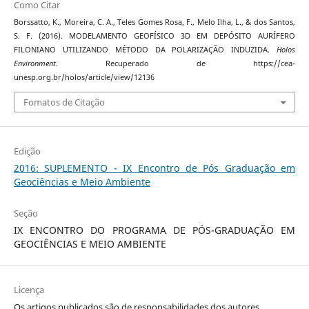
Como Citar
Borssatto, K., Moreira, C. A., Teles Gomes Rosa, F., Melo Ilha, L., & dos Santos,
S. F. (2016). MODELAMENTO GEOFÍSICO 3D EM DEPÓSITO AURÍFERO
FILONIANO UTILIZANDO MÉTODO DA POLARIZAÇÃO INDUZIDA.
Holos
Environment
. Recuperado de https://cea-
unesp.org.br/holos/article/view/12136
Fomatos de Citação
Edição
2016: SUPLEMENTO - IX Encontro de Pós Graduação em
Geociências e Meio Ambiente
Seção
IX ENCONTRO DO PROGRAMA DE PÓS-GRADUAÇÃO EM
GEOCIÊNCIAS E MEIO AMBIENTE
Licença
Os artigos publicados são de responsabilidades dos autores.