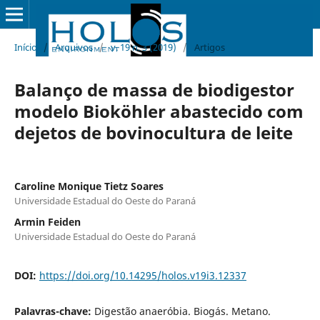
Início
/
Arquivos
/
v. 19 n. 3 (2019)
/
Artigos
Balanço de massa de biodigestor
modelo Bioköhler abastecido com
dejetos de bovinocultura de leite
Caroline Monique Tietz Soares
Universidade Estadual do Oeste do Paraná
Armin Feiden
Universidade Estadual do Oeste do Paraná
DOI:
https://doi.org/10.14295/holos.v19i3.12337
Palavras-chave:
Digestão anaeróbia. Biogás. Metano.