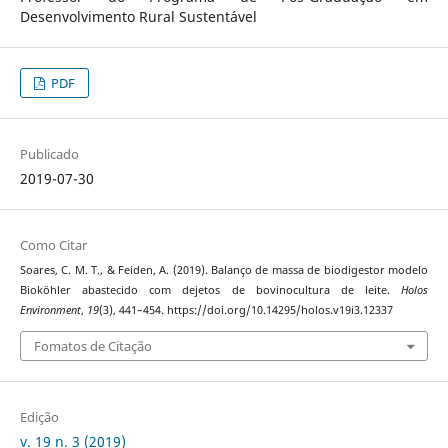
Desenvolvimento Rural Sustentável
PDF
Publicado
2019-07-30
Como Citar
Soares, C. M. T., & Feiden, A. (2019). Balanço de massa de biodigestor modelo
Bioköhler abastecido com dejetos de bovinocultura de leite.
Holos
Environment
,
19
(3), 441–454. https://doi.org/10.14295/holos.v19i3.12337
Fomatos de Citação
Edição
v. 19 n. 3 (2019)