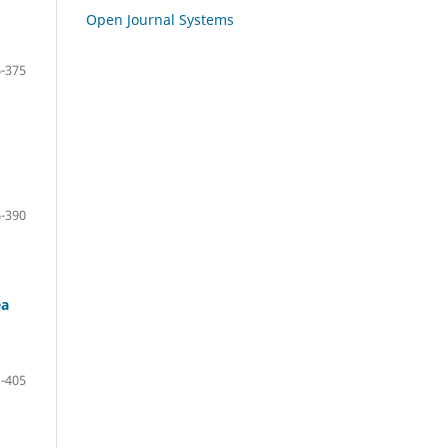
Open Journal Systems
-375
-390
ea
-405