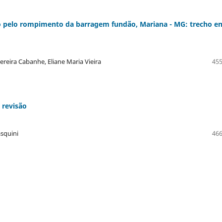
do pelo rompimento da barragem fundão, Mariana - MG: trecho en
Pereira Cabanhe, Eliane Maria Vieira
455
 revisão
asquini
466