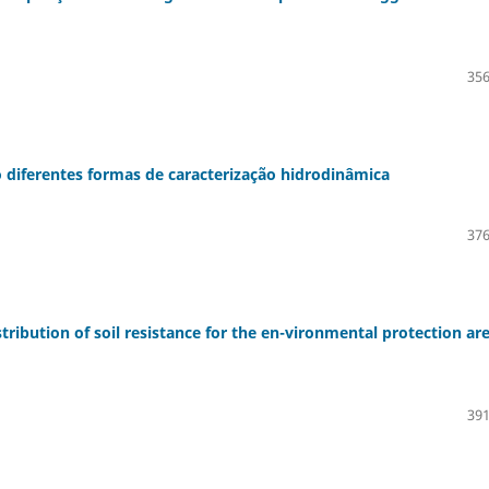
356
diferentes formas de caracterização hidrodinâmica
376
stribution of soil resistance for the en-vironmental protection ar
391