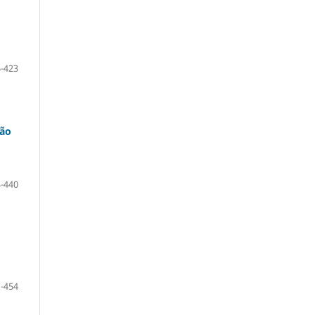
-423
ção
-440
-454