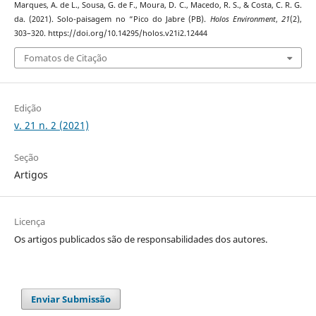
Marques, A. de L., Sousa, G. de F., Moura, D. C., Macedo, R. S., & Costa, C. R. G.
da. (2021). Solo-paisagem no “Pico do Jabre (PB).
Holos Environment
,
21
(2),
303–320. https://doi.org/10.14295/holos.v21i2.12444
Fomatos de Citação
Edição
v. 21 n. 2 (2021)
Seção
Artigos
Licença
Os artigos publicados são de responsabilidades dos autores.
Enviar Submissão