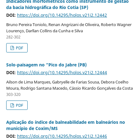
Indicadores morfométricos como instrumento de gestão
da bacia hidrográfica do Rio Cotia (SP)
DOI:
https://doi.org/10.14295/holos.v21i2.12442
Bruno Pereira Toniolo, Renan Angrizani de Oliveira, Roberto Wagner
Lourenço, Darllan Collins da Cunha e Silva
282-302
PDF
Solo-paisagem no “Pico do Jabre (PB)
DOI:
https://doi.org/10.14295/holos.v21i2.12444
Ailson de Lima Marques, Gabryelle de Farias Sousa, Debora Coelho
Moura, Rodrigo Santana Macedo, Cássio Ricardo Gonçalves da Costa
303-320
PDF
Aplicação do índice de balneabilidade em balneários no
município de Coxim/MS
DOI:
https://doi.org/10.14295/holos.v21i2.12446