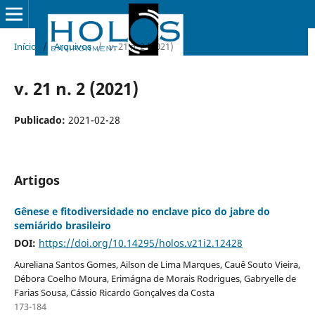
Início
/
Arquivos
/
v. 21 n. 2 (2021)
v. 21 n. 2 (2021)
Publicado:
2021-02-28
Artigos
Gênese e fitodiversidade no enclave pico do jabre do
semiárido brasileiro
DOI:
https://doi.org/10.14295/holos.v21i2.12428
Aureliana Santos Gomes, Ailson de Lima Marques, Cauê Souto Vieira,
Débora Coelho Moura, Erimágna de Morais Rodrigues, Gabryelle de
Farias Sousa, Cássio Ricardo Gonçalves da Costa
173-184