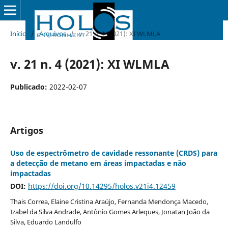
Início
/
Arquivos
/
v. 21 n. 4 (2021): XI WLMLA
v. 21 n. 4 (2021): XI WLMLA
Publicado:
2022-02-07
Artigos
Uso de espectrômetro de cavidade ressonante (CRDS) para
a detecção de metano em áreas impactadas e não
impactadas
DOI:
https://doi.org/10.14295/holos.v21i4.12459
Thais Correa, Elaine Cristina Araújo, Fernanda Mendonça Macedo,
Izabel da Silva Andrade, Antônio Gomes Arleques, Jonatan João da
Silva, Eduardo Landulfo